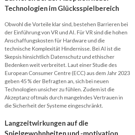
Technologien im Glücksspielbereich
Obwohl die Vorteile klar sind, bestehen Barrieren bei
der Einführung von VR und AI. Für VR sind die hohen
Anschaffungskosten für Hardware und die
technische Komplexität Hindernisse. Bei AI ist die
Skepsis hinsichtlich Datenschutz und ethischer
Bedenken weit verbreitet. Laut einer Studie des
European Consumer Centre (ECC) aus dem Jahr 2023
geben 45 % der Befragten an, sich bei neuen
Technologien unsicher zu fühlen. Zudem ist die
Akzeptanz oftmals durch mangelndes Vertrauen in
die Sicherheit der Systeme eingeschränkt.
Langzeitwirkungen auf die
Spielgewohnheiten und -motivation