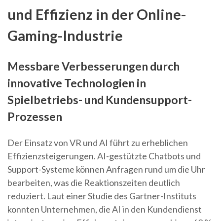
und Effizienz in der Online-
Gaming-Industrie
Messbare Verbesserungen durch
innovative Technologien in
Spielbetriebs- und Kundensupport-
Prozessen
Der Einsatz von VR und AI führt zu erheblichen
Effizienzsteigerungen. AI-gestützte Chatbots und
Support-Systeme können Anfragen rund um die Uhr
bearbeiten, was die Reaktionszeiten deutlich
reduziert. Laut einer Studie des Gartner-Instituts
konnten Unternehmen, die AI in den Kundendienst