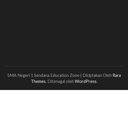
SMA Negeri 1 Sendana
Education Zone | Diciptakan Oleh
Rara
Themes
. Ditenagai oleh
WordPress
.