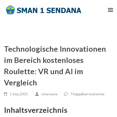
Lompat
ke
konten
(Tekan
Enter)
Technologische Innovationen
im Bereich kostenloses
Roulette: VR und AI im
Vergleich
1 Sep,2025
smansana
Tinggalkan komentar
Inhaltsverzeichnis