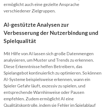
ermöglicht auch eine gezielte Ansprache
verschiedener Zielgruppen.
AI-gestützte Analysen zur
Verbesserung der Nutzerbindung und
Spielqualität
Mit Hilfe von AI lassen sich große Datenmengen
analysieren, um Muster und Trends zu erkennen.
Diese Erkenntnisse helfen Betreibern, das
Spielangebot kontinuierlich zu optimieren. So können
AI-Systeme beispielsweise erkennen, wann ein
Spieler Gefahr läuft, exzessiv zu spielen, und
entsprechende Warnhinweise oder Pausen
empfehlen. Zudem ermöglicht AI eine
Qualitätskontrolle, indem sie Fehler im Spielablauf