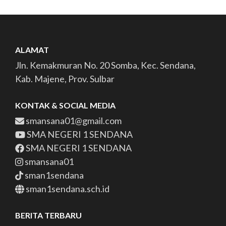
ALAMAT
Jln. Kemakmuran No. 20 Somba, Kec. Sendana,
Kab. Majene, Prov. Sulbar
KONTAK & SOCIAL MEDIA
smansana01@gmail.com
SMA NEGERI 1 SENDANA
SMA NEGERI 1 SENDANA
smansana01
sman1sendana
sman1sendana.sch.id
BERITA TERBARU