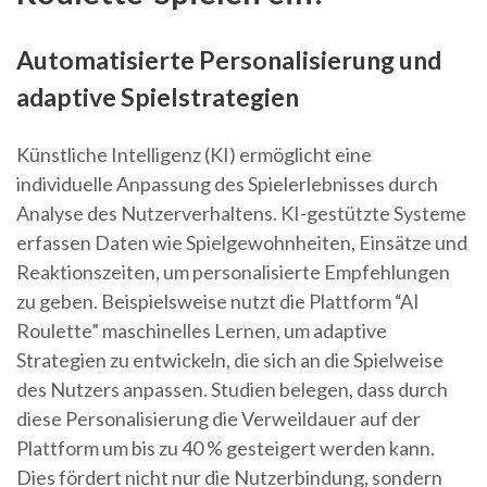
Automatisierte Personalisierung und
adaptive Spielstrategien
Künstliche Intelligenz (KI) ermöglicht eine
individuelle Anpassung des Spielerlebnisses durch
Analyse des Nutzerverhaltens. KI-gestützte Systeme
erfassen Daten wie Spielgewohnheiten, Einsätze und
Reaktionszeiten, um personalisierte Empfehlungen
zu geben. Beispielsweise nutzt die Plattform “AI
Roulette” maschinelles Lernen, um adaptive
Strategien zu entwickeln, die sich an die Spielweise
des Nutzers anpassen. Studien belegen, dass durch
diese Personalisierung die Verweildauer auf der
Plattform um bis zu 40 % gesteigert werden kann.
Dies fördert nicht nur die Nutzerbindung, sondern