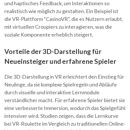
und haptisches Feedback, um Interaktionen so
realistisch wie möglich zu gestalten. Ein Beispiel ist
die VR-Plattform “CasinoVR”, die es Nutzern erlaubt,
mit virtuellen Croupiers zu interagieren, was die
soziale Komponente erheblich steigert.
Vorteile der 3D-Darstellung für
Neueinsteiger und erfahrene Spieler
Die 3D-Darstellung in VR erleichtert den Einstieg für
Neulinge, da sie komplexe Spielregeln und Abläufe
durch visuelle und interaktive Lernmodule
verständlicher macht. Für erfahrene Spieler bietet sie
eine verbesserte Immersion, wodurch das Spielgefühl
intensiver wird. Studien zeigen, dass die Lernkurve
bei VR-Roulette im Vergleich zu traditionellen Online-