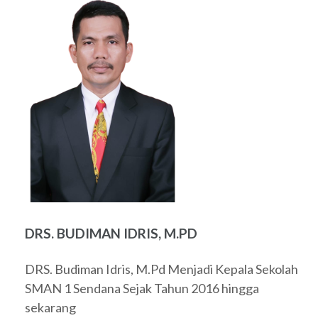
DRS. BUDIMAN IDRIS, M.PD
DRS. Budiman Idris, M.Pd Menjadi Kepala Sekolah
SMAN 1 Sendana Sejak Tahun 2016 hingga
sekarang