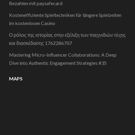
Bezahlen mit paysafecard
Kosteneffiziente Spieltechniken für längere Spielzeiten
im kostenlosen Casino
Ο ρόλος της ιστορίας στην εξέλιξη των παιχνιδιών τύχης
και διασκέδασης 1762286707
Mastering Micro-Influencer Collaborations: A Deep
Dive into Authentic Engagement Strategies #35
MAPS