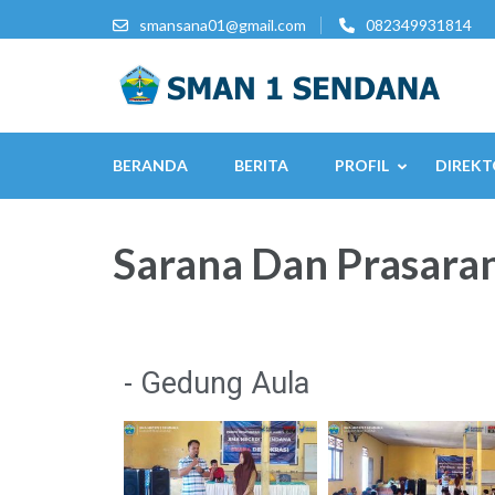
smansana01@gmail.com
082349931814
BERANDA
BERITA
PROFIL
DIREKT
Sarana Dan Prasara
- Gedung Aula