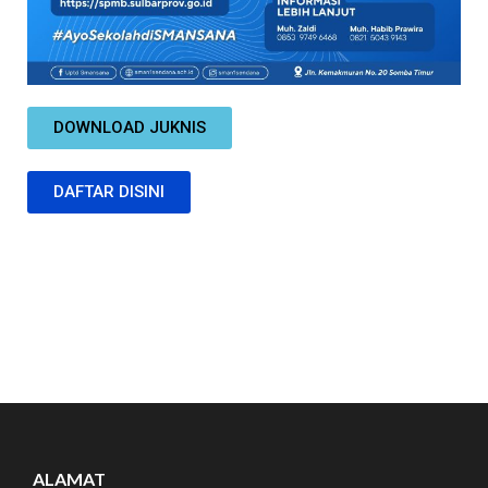
DOWNLOAD JUKNIS
DAFTAR DISINI
ALAMAT