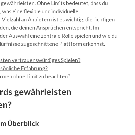
u gewährleisten. Ohne Limits bedeutet, dass du
, was eine flexible und individuelle
elzahl an Anbietern ist es wichtig, die richtigen
nden, die deinen Ansprüchen entspricht. Im
der Auswahl eine zentrale Rolle spielen und wie du
ürfnisse zugeschnittene Plattform erkennst.
sten vertrauenswürdiges Spielen?
rsönliche Erfahrung?
rmen ohne Limit zu beachten?
rds gewährleisten
en?
im Überblick