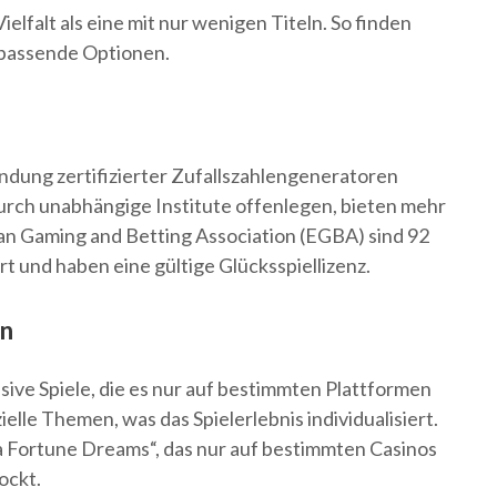
lfalt als eine mit nur wenigen Titeln. So finden
 passende Optionen.
ndung zertifizierter Zufallszahlengeneratoren
urch unabhängige Institute offenlegen, bieten mehr
an Gaming and Betting Association (EGBA) sind 92
t und haben eine gültige Glücksspiellizenz.
en
sive Spiele, die es nur auf bestimmten Plattformen
elle Themen, was das Spielerlebnis individualisiert.
ega Fortune Dreams“, das nur auf bestimmten Casinos
ockt.