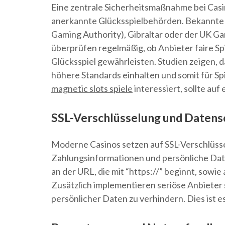
Eine zentrale Sicherheitsmaßnahme bei Casi
anerkannte Glücksspielbehörden. Bekannte 
Gaming Authority), Gibraltar oder der UK G
überprüfen regelmäßig, ob Anbieter faire S
Glücksspiel gewährleisten. Studien zeigen, d
höhere Standards einhalten und somit für Spie
magnetic slots spiele
interessiert, sollte auf
SSL-Verschlüsselung und Date
Moderne Casinos setzen auf SSL-Verschlüsse
Zahlungsinformationen und persönliche Date
an der URL, die mit “https://” beginnt, sowie
Zusätzlich implementieren seriöse Anbieter
persönlicher Daten zu verhindern. Dies ist 