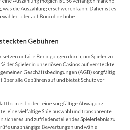
eine Auszahlung möglich ist. So verlangen manche
 was die Auszahlung erschweren kann. Daher ist es
u wählen oder auf Boni ohne hohe
rsteckten Gebühren
setzen unfaire Bedingungen durch, um Spieler zu
 % der Spieler in unseriösen Casinos auf versteckte
 Allgemeinen Geschäftsbedingungen (AGB) sorgfältig
nt über alle Gebühren auf und bietet Schutz vor
lattform erfordert eine sorgfältige Abwägung
ate, eine vielfältige Spielauswahl und transparente
 sicheres und zufriedenstellendes Spielerlebnis zu
 prüfe unabhängige Bewertungen und wähle