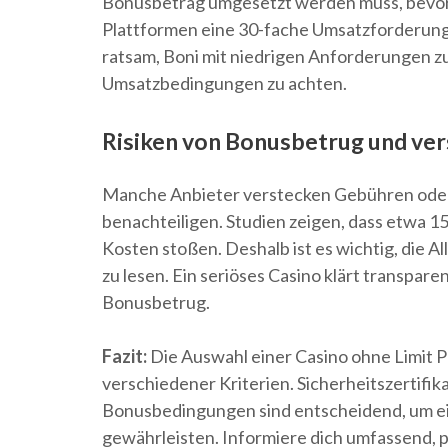
Bonusbetrag umgesetzt werden muss, bevor 
Plattformen eine 30-fache Umsatzforderung,
ratsam, Boni mit niedrigen Anforderungen z
Umsatzbedingungen zu achten.
Risiken von Bonusbetrug und ve
Manche Anbieter verstecken Gebühren oder 
benachteiligen. Studien zeigen, dass etwa 15
Kosten stoßen. Deshalb ist es wichtig, die
zu lesen. Ein seriöses Casino klärt transpare
Bonusbetrug.
Fazit:
Die Auswahl einer Casino ohne Limit P
verschiedener Kriterien. Sicherheitszertifik
Bonusbedingungen sind entscheidend, um ein
gewährleisten. Informiere dich umfassend,