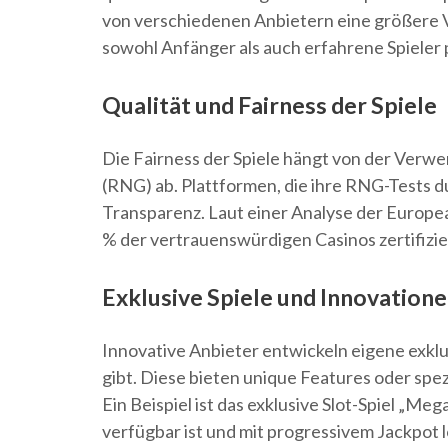
von verschiedenen Anbietern eine größere Vie
sowohl Anfänger als auch erfahrene Spieler
Qualität und Fairness der Spiele
Die Fairness der Spiele hängt von der Verwe
(RNG) ab. Plattformen, die ihre RNG-Tests d
Transparenz. Laut einer Analyse der Europe
% der vertrauenswürdigen Casinos zertifizier
Exklusive Spiele und Innovation
Innovative Anbieter entwickeln eigene exklu
gibt. Diese bieten unique Features oder spezi
Ein Beispiel ist das exklusive Slot-Spiel „M
verfügbar ist und mit progressivem Jackpot l