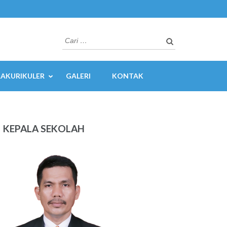
Cari
untuk:
AKURIKULER
GALERI
KONTAK
KEPALA SEKOLAH