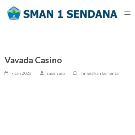
Lompat
ke
konten
(Tekan
Enter)
Vavada Casino
7 Jan,2023
smansana
Tinggalkan komentar