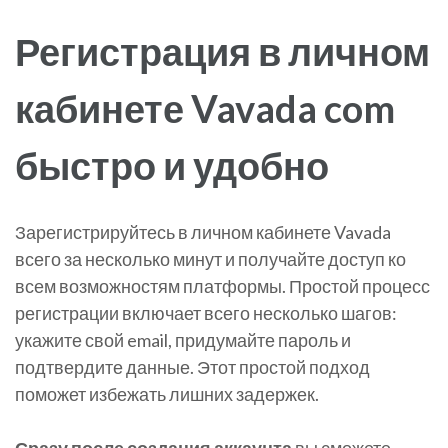
Регистрация в личном
кабинете Vavada com
быстро и удобно
Зарегистрируйтесь в личном кабинете Vavada
всего за несколько минут и получайте доступ ко
всем возможностям платформы. Простой процесс
регистрации включает всего несколько шагов:
укажите свой email, придумайте пароль и
подтвердите данные. Этот простой подход
поможет избежать лишних задержек.