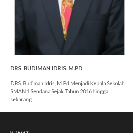
DRS. BUDIMAN IDRIS, M.PD
DRS. Budiman Idris, M.Pd Menjadi Kepala Sekolah
SMAN 1 Sendana Sejak Tahun 2016 hingga
sekarang
ALAMAT