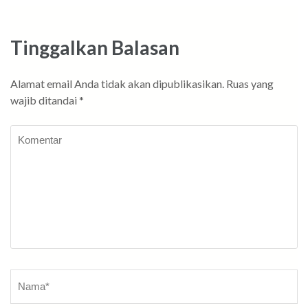
Tinggalkan Balasan
Alamat email Anda tidak akan dipublikasikan.
Ruas yang
wajib ditandai
*
Komentar
Nama
*