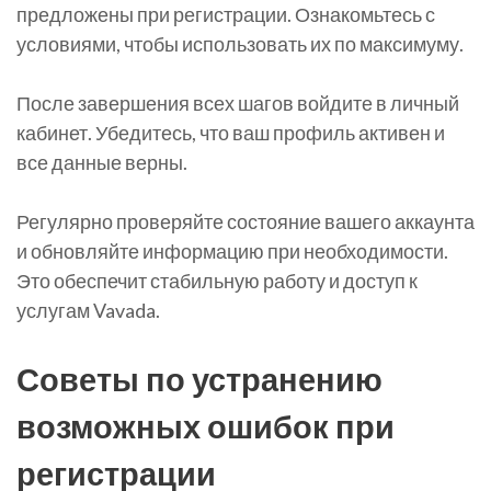
предложены при регистрации. Ознакомьтесь с
условиями, чтобы использовать их по максимуму.
После завершения всех шагов войдите в личный
кабинет. Убедитесь, что ваш профиль активен и
все данные верны.
Регулярно проверяйте состояние вашего аккаунта
и обновляйте информацию при необходимости.
Это обеспечит стабильную работу и доступ к
услугам Vavada.
Советы по устранению
возможных ошибок при
регистрации