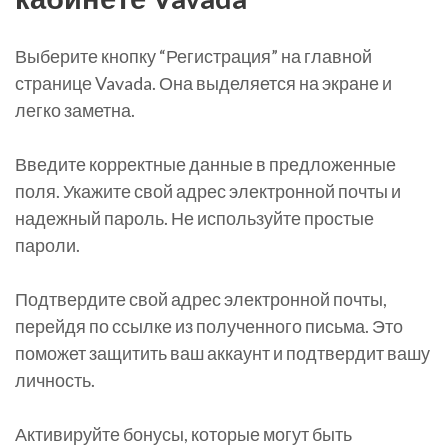
Выберите кнопку “Регистрация” на главной
странице Vavada. Она выделяется на экране и
легко заметна.
Введите корректные данные в предложенные
поля. Укажите свой адрес электронной почты и
надежный пароль. Не используйте простые
пароли.
Подтвердите свой адрес электронной почты,
перейдя по ссылке из полученного письма. Это
поможет защитить ваш аккаунт и подтвердит вашу
личность.
Активируйте бонусы, которые могут быть