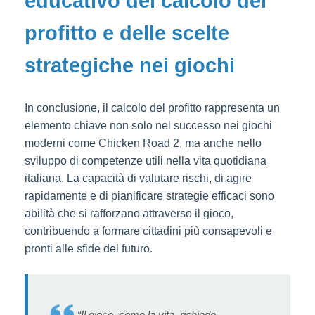
educativo del calcolo del
profitto e delle scelte
strategiche nei giochi
In conclusione, il calcolo del profitto rappresenta un
elemento chiave non solo nel successo nei giochi
moderni come Chicken Road 2, ma anche nello
sviluppo di competenze utili nella vita quotidiana
italiana. La capacità di valutare rischi, di agire
rapidamente e di pianificare strategie efficaci sono
abilità che si rafforzano attraverso il gioco,
contribuendo a formare cittadini più consapevoli e
pronti alle sfide del futuro.
“Il gioco, come la vita, richiede