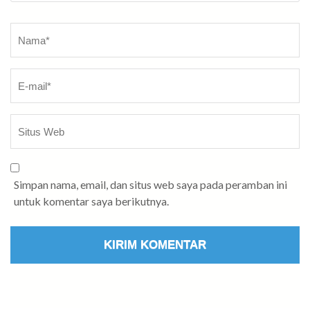
Nama
*
Simpan nama, email, dan situs web saya pada peramban ini
untuk komentar saya berikutnya.