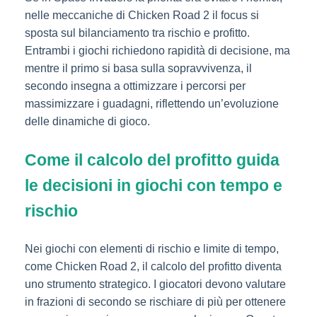
nelle meccaniche di Chicken Road 2 il focus si
sposta sul bilanciamento tra rischio e profitto.
Entrambi i giochi richiedono rapidità di decisione, ma
mentre il primo si basa sulla sopravvivenza, il
secondo insegna a ottimizzare i percorsi per
massimizzare i guadagni, riflettendo un’evoluzione
delle dinamiche di gioco.
Come il calcolo del profitto guida
le decisioni in giochi con tempo e
rischio
Nei giochi con elementi di rischio e limite di tempo,
come Chicken Road 2, il calcolo del profitto diventa
uno strumento strategico. I giocatori devono valutare
in frazioni di secondo se rischiare di più per ottenere