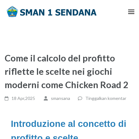
Lompat
ke
konten
(Tekan
Enter)
Come il calcolo del profitto
riflette le scelte nei giochi
moderni come Chicken Road 2
18 Apr,2025
smansana
Tinggalkan komentar
Introduzione al concetto di
profitto e scelte