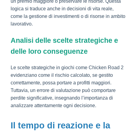
un premio maggiore o preservare le risorse. Questa
logica si traduce anche in decisioni di vita reale,
come la gestione di investimenti o di risorse in ambito
lavorativo.
Analisi delle scelte strategiche e
delle loro conseguenze
Le scelte strategiche in giochi come Chicken Road 2
evidenziano come il rischio calcolato, se gestito
correttamente, possa portare a profitti maggiori.
Tuttavia, un errore di valutazione può comportare
perdite significative, insegnando l’importanza di
analizzare attentamente ogni decisione.
Il tempo di reazione e la