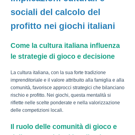
sociali del calcolo del
profitto nei giochi italiani
Come la cultura italiana influenza
le strategie di gioco e decisione
La cultura italiana, con la sua forte tradizione
imprenditoriale e il valore attribuito alla famiglia e alla
comunità, favorisce approcci strategici che bilanciano
rischio e profitto. Nei giochi, questa mentalità si
riflette nelle scelte ponderate e nella valorizzazione
delle competizioni locali.
Il ruolo delle comunità di gioco e