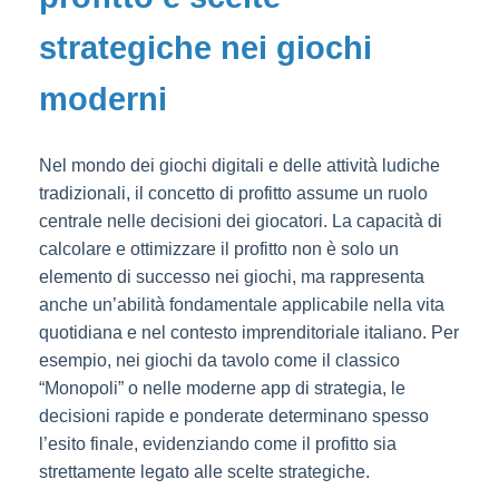
strategiche nei giochi
moderni
Nel mondo dei giochi digitali e delle attività ludiche
tradizionali, il concetto di profitto assume un ruolo
centrale nelle decisioni dei giocatori. La capacità di
calcolare e ottimizzare il profitto non è solo un
elemento di successo nei giochi, ma rappresenta
anche un’abilità fondamentale applicabile nella vita
quotidiana e nel contesto imprenditoriale italiano. Per
esempio, nei giochi da tavolo come il classico
“Monopoli” o nelle moderne app di strategia, le
decisioni rapide e ponderate determinano spesso
l’esito finale, evidenziando come il profitto sia
strettamente legato alle scelte strategiche.