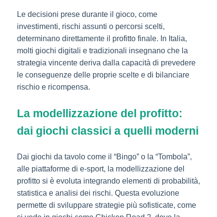
Le decisioni prese durante il gioco, come
investimenti, rischi assunti o percorsi scelti,
determinano direttamente il profitto finale. In Italia,
molti giochi digitali e tradizionali insegnano che la
strategia vincente deriva dalla capacità di prevedere
le conseguenze delle proprie scelte e di bilanciare
rischio e ricompensa.
La modellizzazione del profitto:
dai giochi classici a quelli moderni
Dai giochi da tavolo come il “Bingo” o la “Tombola”,
alle piattaforme di e-sport, la modellizzazione del
profitto si è evoluta integrando elementi di probabilità,
statistica e analisi dei rischi. Questa evoluzione
permette di sviluppare strategie più sofisticate, come