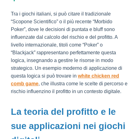
Tra i giochi italiani, si può citare il tradizionale
“Scopone Scientifico” o il più recente “Morbido
Poker”, dove le decisioni di puntata e bluff sono
influenzate dal calcolo del rischio e del profitto. A
livello internazionale, titoli come “Poker” o
“Blackjack” rappresentano perfettamente questa
logica, insegnando a gestire le risorse in modo
strategico. Un esempio moderno di applicazione di
questa logica si può trovare in
white chicken red
comb game
, che illustra come le scelte di percorso e
rischio influenzino il profitto in un contesto digitale.
La teoria del profitto e le
sue applicazioni nei giochi