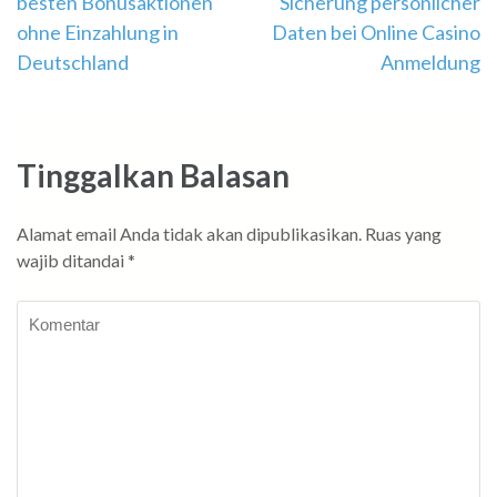
besten Bonusaktionen
Sicherung persönlicher
pos
ohne Einzahlung in
Daten bei Online Casino
Deutschland
Anmeldung
Tinggalkan Balasan
Alamat email Anda tidak akan dipublikasikan.
Ruas yang
wajib ditandai
*
Komentar