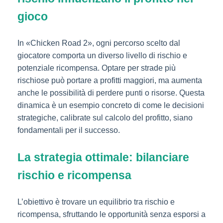
gioco
In «Chicken Road 2», ogni percorso scelto dal
giocatore comporta un diverso livello di rischio e
potenziale ricompensa. Optare per strade più
rischiose può portare a profitti maggiori, ma aumenta
anche le possibilità di perdere punti o risorse. Questa
dinamica è un esempio concreto di come le decisioni
strategiche, calibrate sul calcolo del profitto, siano
fondamentali per il successo.
La strategia ottimale: bilanciare
rischio e ricompensa
L’obiettivo è trovare un equilibrio tra rischio e
ricompensa, sfruttando le opportunità senza esporsi a