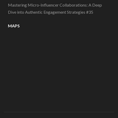
Mastering Micro-Influencer Collaborations: A Deep
Dive into Authentic Engagement Strategies #35
MAPS