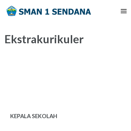
Lompat
ke
konten
(Tekan
Enter)
Ekstrakurikuler
KEPALA SEKOLAH