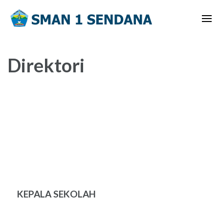
Lompat
ke
konten
(Tekan
Enter)
Direktori
KEPALA SEKOLAH